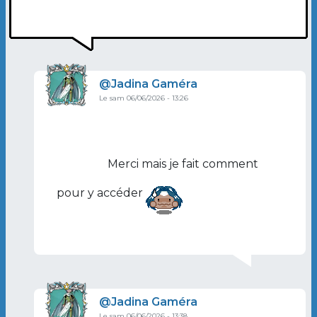
Image de profil
Jadina Gaméra
Le sam 06/06/2026 - 13:26
En réponse à
Ou sinon, tu as la page…
par
@ma
Merci mais je fait comment
pour y accéder
Image de profil
Jadina Gaméra
Le sam 06/06/2026 - 13:38