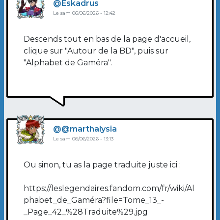
Eskadrus
Le sam 06/06/2026 - 12:42
Descends tout en bas de la page d'accueil,
clique sur "Autour de la BD", puis sur
"Alphabet de Gaméra".
Image de profil
@marthalysia
Le sam 06/06/2026 - 13:13
Ou sinon, tu as la page traduite juste ici :
https://leslegendaires.fandom.com/fr/wiki/Al
phabet_de_Gaméra?file=Tome_13_-
_Page_42_%28Traduite%29.jpg