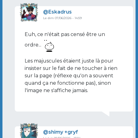
Image de profil
Eskadrus
Le dim 07/06/2026 - 14:59
En réponse à
Tu peut pas ordonner ca,…
par
s
Euh, ce n'était pas censé être un
ordre...
Les majuscules étaient juste là pour
insister sur le fait de ne toucher à rien
sur la page (réflexe qu'on a souvent
quand ça ne fonctionne pas), sinon
l'image ne s'affiche jamais.
Image de profil
shimy +gryf