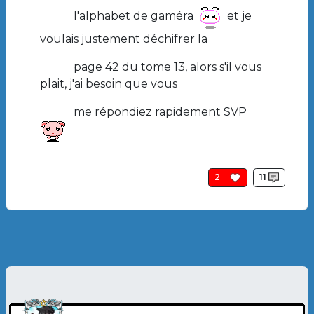
l'alphabet de gaméra
et je
voulais justement déchifrer la
page 42 du tome 13, alors s'il vous
plait, j'ai besoin que vous
Créer un nouveau compte
Réinitialiser votre mot de passe
me répondiez rapidement SVP
Image
2
11
Image de profil