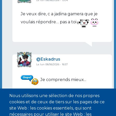
Le lun 08/06/2026 - 13:04
En réponse à
Euh, ce n'était pas censé…
par
E
Je veux dire, c a jadina gamera que je
voulais répondre… pas a toi
Image de profil
Eskadrus
Le lun 08/06/2026 - 16:57
En réponse à
Je veux dire, c a jadina…
par
shim
Je comprends mieux...
(Système de réponses de m*rde)
Nous utilisons une sélection de nos propres
cookies et de ceux de tiers sur les pages de ce
site Web : les cookies essentiels, qui sont
nécessaires pour utiliser le site Web ; les