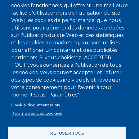
cookies fonctionnels, qui offrent une meilleure
Image de profil
facilité d'utilisation lors de l'utilisation du site
@marthalysia
Le lun 08/06/2026 - 18:49
Web ; les cookies de performance, que nous
utilisons pour générer des données agrégées
En réponse à
Je comprends mieux... …
par
Es
sur l'utilisation du site Web et des statistiques ;
Ayyyy sur ça on est d’accord 😢
et les cookies de marketing, qui sont utilisés
pour afficher un contenu et des publicités
pertinents. Si vous choisissez "ACCEPTER
TOUT", vous consentez à l'utilisation de tous
les cookies. Vous pouvez accepter et refuser
Image de profil
shimy +gryf
des types de cookies individuels et révoquer
Le sam 06/06/2026 - 15:45
votre consentement pour l'avenir à tout
moment sous "Paramètres".
Tu peux googler, et ca va te le traduire
Cookie documentation
Paramètres des cookies
REFUSER TOUS