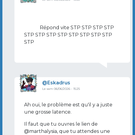
En réponse à
Ou sinon, tu as la page…
par
@ma
Répond vite STP STP STP STP
STP STP STP STP STP STP STP STP
STP
Image de profil
Eskadrus
Le sam 06/06/2026 - 15:25
En réponse à
…
par
Jadina Gamé
Ah oui, le problème est qu'il y a juste
une grosse latence.
Il faut que tu ouvres le lien de
@marthalysia, que tu attendes une