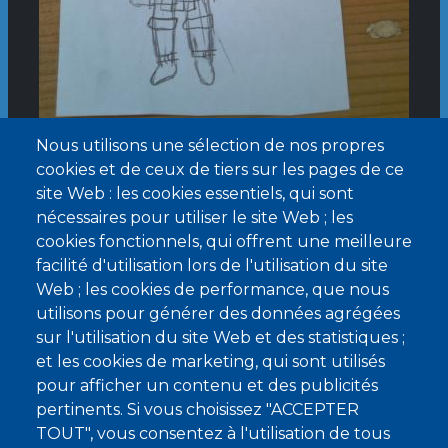
Créer un nouveau compte
Réinitialiser votre mot de passe
Nous utilisons une sélection de nos propres
cookies et de ceux de tiers sur les pages de ce
@Fleurs de Fer
Image de profil
site Web : les cookies essentiels, qui sont
Image
Le
jeu 04/06/2026 - 18:14
nécessaires pour utiliser le site Web ; les
cookies fonctionnels, qui offrent une meilleure
facilité d'utilisation lors de l'utilisation du site
Web ; les cookies de performance, que nous
utilisons pour générer des données agrégées
FANARTS
sur l'utilisation du site Web et des statistiques ;
Shimy en mode
et les cookies de marketing, qui sont utilisés
pour afficher un contenu et des publicités
Frieren
pertinents. Si vous choisissez "ACCEPTER
TOUT", vous consentez à l'utilisation de tous
J'adore Frieren et Shimy et je trouve que