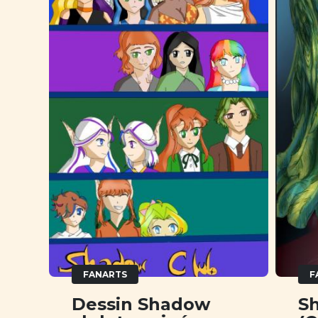
FANARTS
F
Dessin Shadow
S