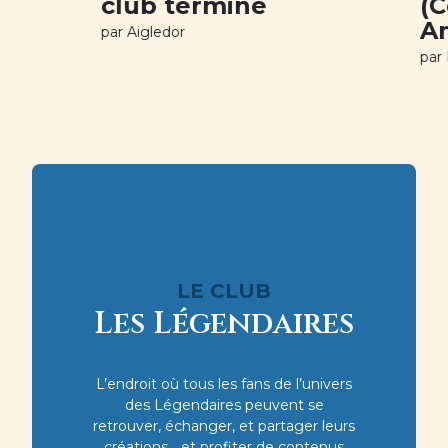
club terminé
(C
A
par
Aigledor
par
LE CLUB
Les Légendaires
L’endroit où tous les fans de l’univers
des Légendaires peuvent se
retrouver, échanger, et partager leurs
créations… et profiter de contenus