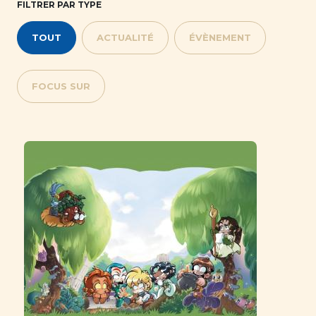
FILTRER PAR TYPE
TOUT
ACTUALITÉ
ÉVÈNEMENT
FOCUS SUR
Créer un nouveau compte
Réinitialiser votre mot de passe
Image
Image