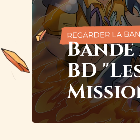
REGARDER LA BA
Bande 
BD "Le
Missio