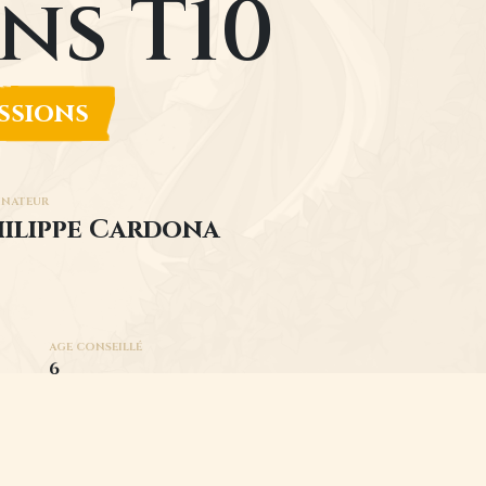
ns T10
ssions
INATEUR
ilippe Cardona
AGE CONSEILLÉ
6