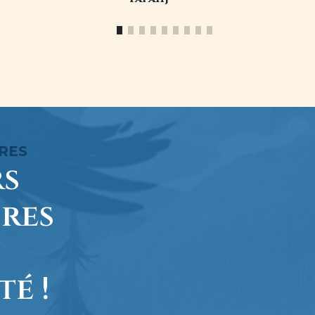
RES
rs
res
é !