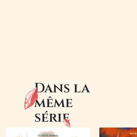
Dans la
même
série
Image
Image