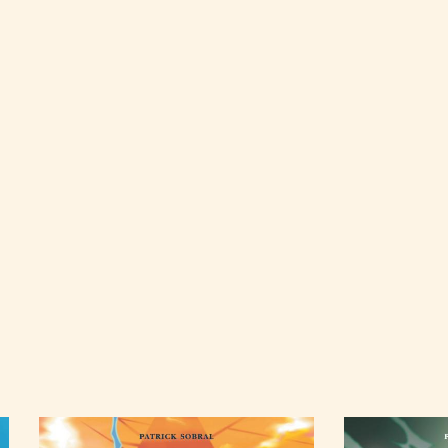
Image
Image