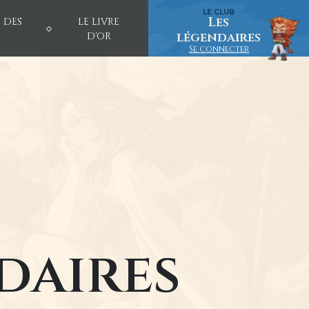
LE CLUB
Les
 DES
LE LIVRE
légendaires
D'OR
Se connecter
NOM D'UTILISATEUR
MOT DE PASSE
daires
Créer un nouveau compte
Réinitialiser votre mot de passe