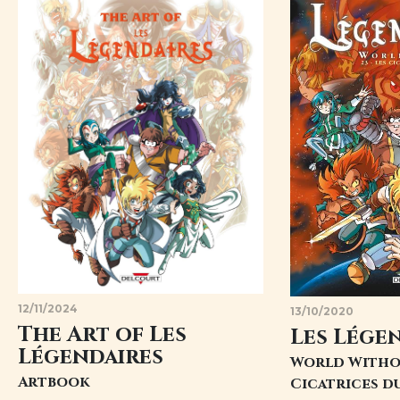
12/11/2024
13/10/2020
The Art of Les
Les Lége
Légendaires
World Withou
Artbook
Cicatrices 