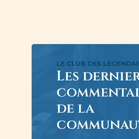
LE CLUB DES LÉGENDAI
Les dernie
commentai
de la
communaut