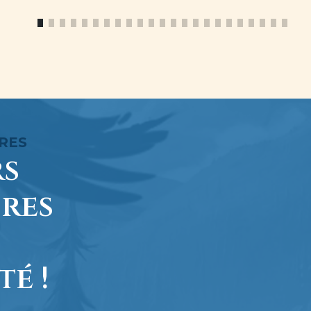
RES
rs
res
é !