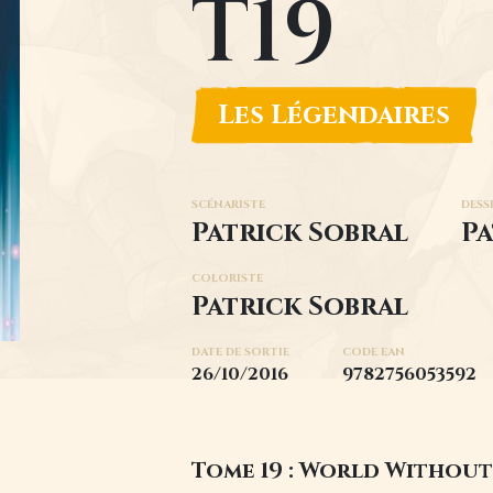
T19
Image
Les Légendaires
SCÉNARISTE
DESS
Patrick Sobral
Pa
COLORISTE
Patrick Sobral
DATE DE SORTIE
CODE EAN
26/10/2016
9782756053592
Tome 19 : World Without