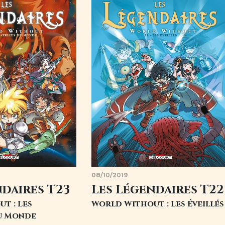
08/10/2019
ndaires T23
Les Légendaires T22
t : Les
World Without : Les Éveillés
du Monde