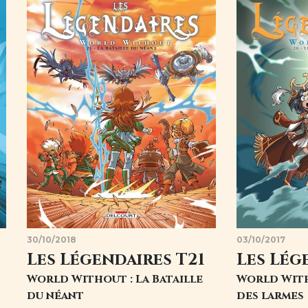
30/10/2018
03/10/2017
Les Légendaires T21
Les Lég
World Without : La Bataille
World With
du néant
des larmes