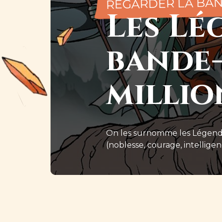
REGARDER LA BA
Les Lé
bande-
millio
On les surnomme les Légendaire
(noblesse, courage, intelligenc